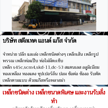
บริษัท สตีลเทค แอนด์ แก๊ส จำกัด
จำหน่าย ปลีก และส่ง เหล็กชนิดต่างๆ เหล็กเส้น เหล็กรูป
พรรณ เหล็กท่อแป๊บ ท่อไม่มีตะเข็บ
เหล็ก s45c,scm4,skd-11,dc-53 สแตนเลส อลูมิเนียม
ทองเหลือง ทองแดง ซุปเปอร์ลีน ปอม ข้อต่อ ข้องอ รับตัด
เหล็กตามแบบ ด้วยแก๊สหรือพลาสม่า
เหล็กชนิดต่าง เหล็กขนาดพิเศษ และงานรับสั่ง
ทำ