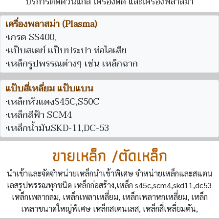
บริการตัดด้วนแก๊ส เครื่องตัด และเครื่องพลาสม่า
เครื่องพลาสม่า (Plasma)
•
เกรด SS400,
•แป๊บสเตย์ แป๊บประปา ท่อไอเสีย
•เหล็กรูปพรรณต่างๆ เช่น เหล็กฉาก
แป๊บสี่เหลี่ยม แป๊บแบน
•เหล็กหัวแดงS45C,S50C
•เหล็กสีฟ้า SCM4
•เหล็กน้ำมันSKD-11,DC-53
ขายเหล็ก /ตัดเหล็ก
นำเข้าและจัดจำหน่ายเหล็กนำเข้าพิเศษ จำหน่ายเหล็กและสแตน
เลสรูปพรรณทุกชนิด เหล็กก่อสร้าง,เหล็ก s45c,scm4,skd11,dc53
เหล็กเพลากลม, เหล็กเพลาเหลี่ยม, เหล็กเพลาหกเหลี่ยม, เหล็ก
เพลาขนาดใหญ่พิเศษ เหล็กสเตนเลส, เหล็กสี่เหลี่ยมตัน,